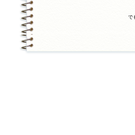
＊
で
作