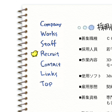
■募集職種
Ｃ
■採用人員
若
■作業内容
3
モ
■使用ソフト
3d
■雇用形態
契
■募集資格
専
も