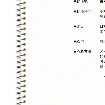
■勤務地
東
■勤務時間
基
可
■休日
日
整
■給与
前
■応募方法
メ
類
お
追
メ
1
2
3
・
・